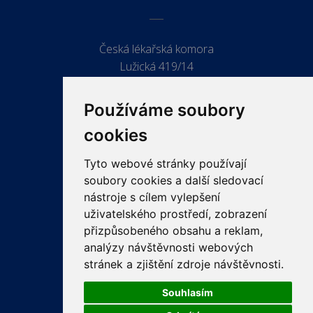
Česká lékařská komora
Lužická 419/14
779 00 Olomouc
Používáme soubory
cookies
Tyto webové stránky používají
ODKAZY
soubory cookies a další sledovací
PRO LÉKAŘE
nástroje s cílem vylepšení
uživatelského prostředí, zobrazení
PRO VEŘEJNOST
přizpůsobeného obsahu a reklam,
VZDĚLÁVÁNÍ
analýzy návštěvnosti webových
stránek a zjištění zdroje návštěvnosti.
Souhlasím