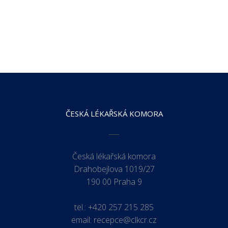
ČESKÁ LÉKAŘSKÁ KOMORA
Česká lékařská komora
Drahobejlova 1019/27
190 00 Praha 9
tel.:
+420 257 215 285
email:
recepce@clkcr.cz