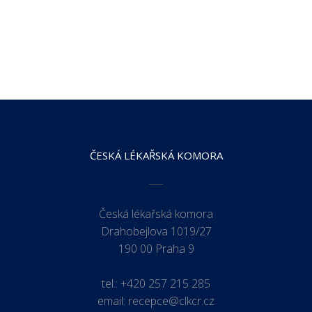
ČESKÁ LÉKAŘSKÁ KOMORA
Česká lékařská komora
Drahobejlova 1019/27
190 00 Praha 9
tel.:
+420 257 215 285
email:
recepce@clkcr.cz