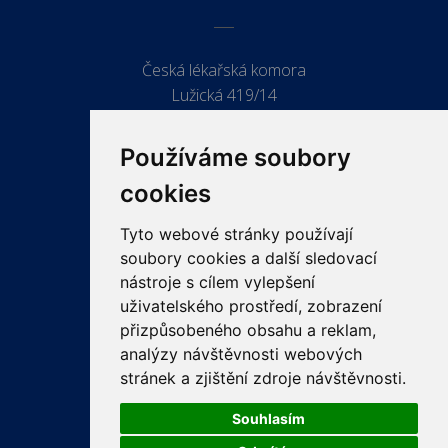
Česká lékařská komora
Lužická 419/14
779 00 Olomouc
Používáme soubory
cookies
Tyto webové stránky používají
ODKAZY
soubory cookies a další sledovací
PRO LÉKAŘE
nástroje s cílem vylepšení
uživatelského prostředí, zobrazení
PRO VEŘEJNOST
přizpůsobeného obsahu a reklam,
VZDĚLÁVÁNÍ
analýzy návštěvnosti webových
stránek a zjištění zdroje návštěvnosti.
Souhlasím