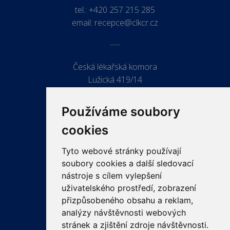
tel.:
+420 257 215 285
email:
recepce@clkcr.cz
Česká lékařská komora
Lužická 419/14
779 00 Olomouc
Používáme soubory
cookies
Tyto webové stránky používají
ODKAZY
soubory cookies a další sledovací
PRO LÉKAŘE
nástroje s cílem vylepšení
uživatelského prostředí, zobrazení
PRO VEŘEJNOST
přizpůsobeného obsahu a reklam,
VZDĚLÁVÁNÍ
analýzy návštěvnosti webových
stránek a zjištění zdroje návštěvnosti.