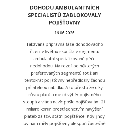
DOHODU AMBULANTNÍCH
SPECIALISTŮ ZABLOKOVALY
POJIŠŤOVNY
16.06.2026
Takzvaná přípravná fáze dohodovacího
řízení v květnu skončila v segmentu
ambulantní specializované péče
nedohodou. Na rozdíl od některých
preferovaných segmentů totiž ani
tentokrát pojišťovny nepředložily žádnou
přijatelnou nabídku. A to přesto že díky
růstu platů a mezd výběr pojistného
stoupá a vláda navíc pošle pojišťovnám 21
miliard korun prostřednictvím navýšení
plateb za tzv. státní pojištěnce. Kdy jindy
by nám měly pojišťovny alespoň částečně