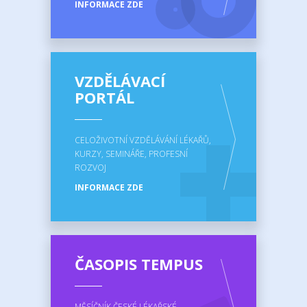
INFORMACE ZDE
VZDĚLÁVACÍ
PORTÁL
CELOŽIVOTNÍ VZDĚLÁVÁNÍ LÉKAŘŮ,
KURZY, SEMINÁŘE, PROFESNÍ
ROZVOJ
INFORMACE ZDE
ČASOPIS TEMPUS
MĚSÍČNÍK ČESKÉ LÉKAŘSKÉ