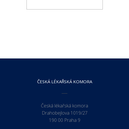
ČESKÁ LÉKAŘSKÁ KOMORA
Česká lékařská komora
Drahobejlova 1019/27
190 00 Praha 9