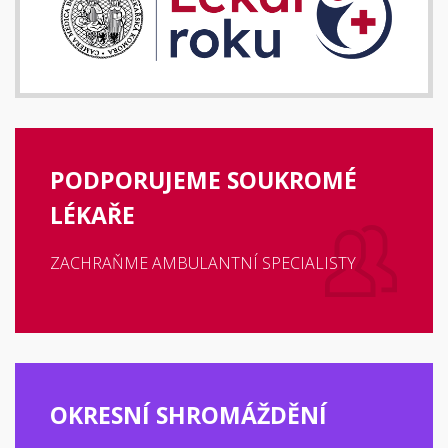
PODPORUJEME SOUKROMÉ
LÉKAŘE
ZACHRAŇME AMBULANTNÍ SPECIALISTY
OKRESNÍ SHROMÁŽDĚNÍ