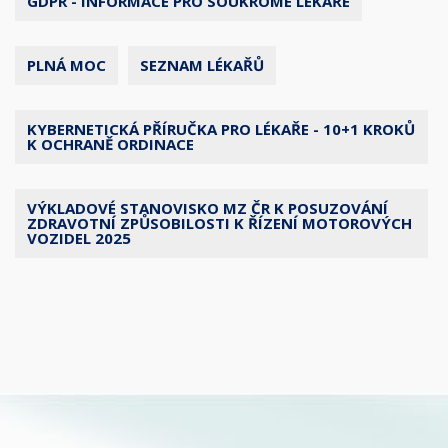
GDPR - INFORMACE PRO SOUKROMÉ LÉKAŘE
PLNÁ MOC
SEZNAM LÉKAŘŮ
KYBERNETICKÁ PŘÍRUČKA PRO LÉKAŘE - 10+1 KROKŮ
K OCHRANĚ ORDINACE
VÝKLADOVÉ STANOVISKO MZ ČR K POSUZOVÁNÍ
ZDRAVOTNÍ ZPŮSOBILOSTI K ŘÍZENÍ MOTOROVÝCH
VOZIDEL 2025