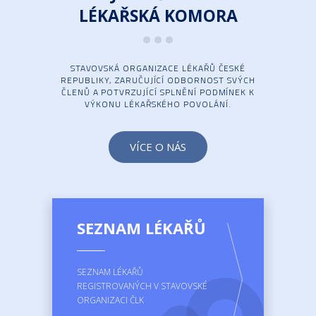
...
LÉKAŘSKÁ KOMORA
STAVOVSKÁ ORGANIZACE LÉKAŘŮ ČESKÉ
REPUBLIKY, ZARUČUJÍCÍ ODBORNOST SVÝCH
ČLENŮ A POTVRZUJÍCÍ SPLNĚNÍ PODMÍNEK K
VÝKONU LÉKAŘSKÉHO POVOLÁNÍ.
VÍCE O NÁS
SEZNAM LÉKAŘŮ
SEZNAM LÉKAŘŮ
REGISTROVANÝCH V STAVOVSKÉ
ORGANIZACI ČLK