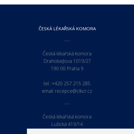
ČESKÁ LÉKAŘSKÁ KOMORA
Česká lékařská komora
Drahobejlova 1019/27
190 00 Praha 9
tel.:
+420 257 215 285
email:
recepce@clkcr.cz
Česká lékařská komora
Lužická 419/14
779 00 Olomouc