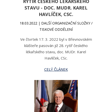
RYTÍŘ ČESKÉHO LÉKAŘSKÉHO
STAVU - DOC. MUDR. KAREL
HAVLÍČEK, CSC.
18.03.2022 | DALŠÍ ORGANIZAČNÍ SLOŽKY /
TISKOVÉ ODDĚLENÍ
Ve čtvrtek 17. 3. 2022 byl v Břevnovském
klášteře pasován již 28. rytíř českého
lékařského stavu, doc. MUDr. Karel
Havlíček, CSc.
CELÝ ČLÁNEK