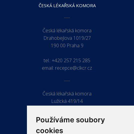
ČESKÁ LÉKAŘSKÁ KOMORA
Česká lékařská komora
Drahobejlova 1019/27
190 00 Praha 9
tel.:
+420 257 215 285
email:
recepce@clkcr.cz
Česká lékařská komora
Lužická 419/14
779 00 Olomouc
Používáme soubory
cookies