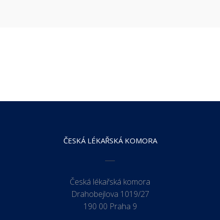
ČESKÁ LÉKAŘSKÁ KOMORA
Česká lékařská komora
Drahobejlova 1019/27
190 00 Praha 9