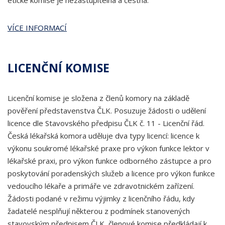
etické komise je nezastupitelná a čestná.
VÍCE INFORMACÍ
LICENČNÍ KOMISE
Licenční komise je složena z členů komory na základě
pověření představenstva ČLK. Posuzuje žádosti o udělení
licence dle Stavovského předpisu ČLK č. 11 - Licenční řád.
Česká lékařská komora uděluje dva typy licencí: licence k
výkonu soukromé lékařské praxe pro výkon funkce lektor v
lékařské praxi, pro výkon funkce odborného zástupce a pro
poskytování poradenských služeb a licence pro výkon funkce
vedoucího lékaře a primáře ve zdravotnickém zařízení.
Žádosti podané v režimu výjimky z licenčního řádu, kdy
žadatelé nesplňují některou z podmínek stanovených
stavovským předpisem ČLK, členové komise předkládají k