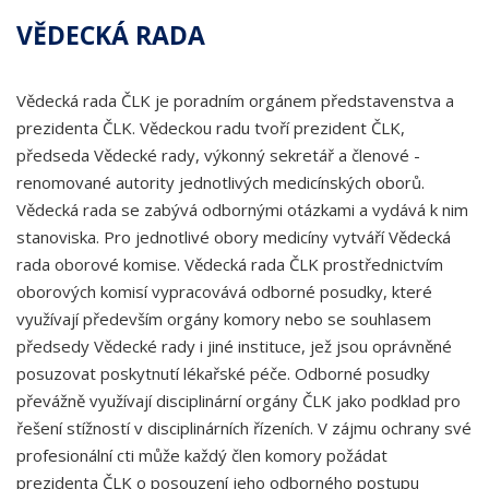
VĚDECKÁ RADA
Vědecká rada ČLK je poradním orgánem představenstva a
prezidenta ČLK. Vědeckou radu tvoří prezident ČLK,
předseda Vědecké rady, výkonný sekretář a členové -
renomované autority jednotlivých medicínských oborů.
Vědecká rada se zabývá odbornými otázkami a vydává k nim
stanoviska. Pro jednotlivé obory medicíny vytváří Vědecká
rada oborové komise. Vědecká rada ČLK prostřednictvím
oborových komisí vypracovává odborné posudky, které
využívají především orgány komory nebo se souhlasem
předsedy Vědecké rady i jiné instituce, jež jsou oprávněné
posuzovat poskytnutí lékařské péče. Odborné posudky
převážně využívají disciplinární orgány ČLK jako podklad pro
řešení stížností v disciplinárních řízeních. V zájmu ochrany své
profesionální cti může každý člen komory požádat
prezidenta ČLK o posouzení jeho odborného postupu