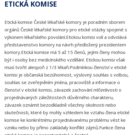
ETICKÁ KOMISE
Etická komise České lékařské komory je poradním sborem
orgánů České lékařské komory pro etické otázky spojené s
výkonem lékařského povolání.Etickou komisi volí a odvolává
představenstvo komory na návrh předložený prezidentem
komory.Etická komise má 5 až 15 členů, jejími členy mohou
být i osoby bez medicínského vzdělání. Etickou komisi však
musí tvořit alespoň z 1/3 lékaři.Podmínkou členství v etické
komisi je občanská bezúhonnost, výslovný souhlas s volbou,
souhlas se zveřejněním jména, pracoviště a informace o
členství v etické komisi, závazek zachování mlčenlivosti o
projednávaných záležitostech důvěrného charakteru,
závazek oznámit bezodkladně všechny okolnosti nebo
skutečnosti, které by mohly vzhledem ke vztahu člena etické
komise ke konkrétnímu projednávanému problému vést ke
vzniku nebo by přímo zakládaly konflikt zájmů.Funkce člena