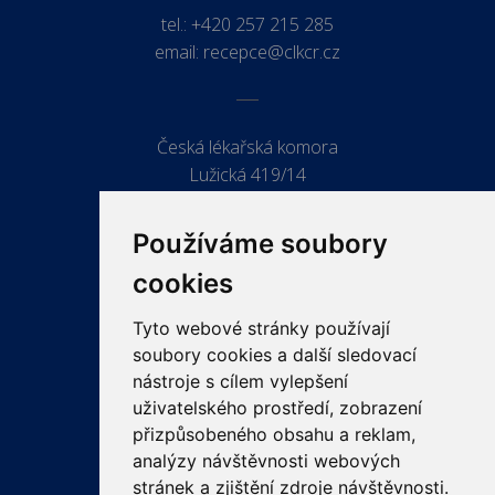
tel.:
+420 257 215 285
email:
recepce@clkcr.cz
Česká lékařská komora
Lužická 419/14
779 00 Olomouc
Používáme soubory
cookies
Tyto webové stránky používají
ODKAZY
soubory cookies a další sledovací
PRO LÉKAŘE
nástroje s cílem vylepšení
uživatelského prostředí, zobrazení
PRO VEŘEJNOST
přizpůsobeného obsahu a reklam,
VZDĚLÁVÁNÍ
analýzy návštěvnosti webových
stránek a zjištění zdroje návštěvnosti.