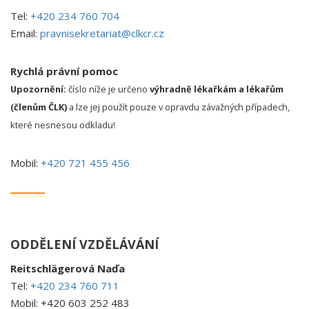
Tel:
+420 234 760 704
Email:
pravnisekretariat@clkcr.cz
Rychlá právní pomoc
Upozornění:
číslo níže je určeno
výhradně lékařkám a lékařům
(členům ČLK)
a lze jej použít pouze v opravdu závažných případech,
které nesnesou odkladu!
Mobil:
+420 721 455 456
ODDĚLENÍ VZDĚLÁVÁNÍ
Reitschlägerová Naďa
Tel:
+420 234 760 711
Mobil: +420 603 252 483