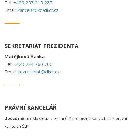
Tel:
+420 257 215 285
Email:
kancelarclk@clkcr.cz
SEKRETARIÁT PREZIDENTA
Matějková Hanka
Tel:
+420 234 760 700
Email:
sekretariat@clkcr.cz
PRÁVNÍ KANCELÁŘ
Upozornění:
číslo slouží členům ČLK pro běžné konzultace s právní
kanceláří ČLK