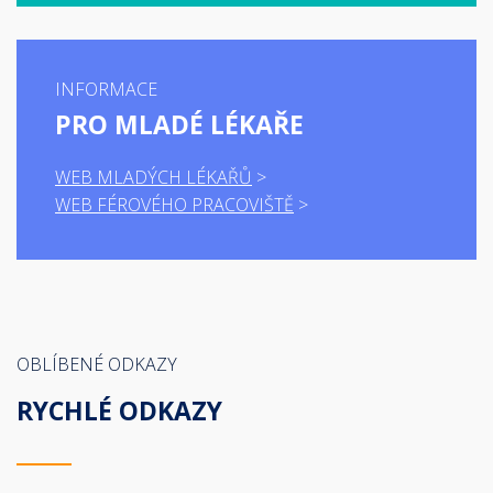
INFORMACE
PRO MLADÉ LÉKAŘE
WEB MLADÝCH LÉKAŘŮ
WEB FÉROVÉHO PRACOVIŠTĚ
OBLÍBENÉ ODKAZY
RYCHLÉ ODKAZY