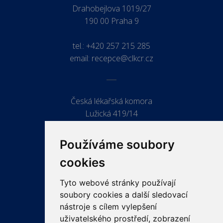
Drahobejlova 1019/27
190 00 Praha 9
tel.:
+420 257 215 285
email:
recepce@clkcr.cz
Česká lékařská komora
Lužická 419/14
779 00 Olomouc
Používáme soubory
cookies
Tyto webové stránky používají
ODKAZY
soubory cookies a další sledovací
PRO LÉKAŘE
nástroje s cílem vylepšení
uživatelského prostředí, zobrazení
PRO VEŘEJNOST