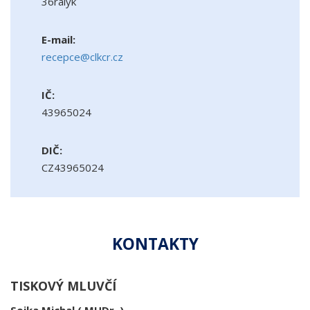
36raiyk
E-mail:
recepce@clkcr.cz
IČ:
43965024
DIČ:
CZ43965024
KONTAKTY
TISKOVÝ MLUVČÍ