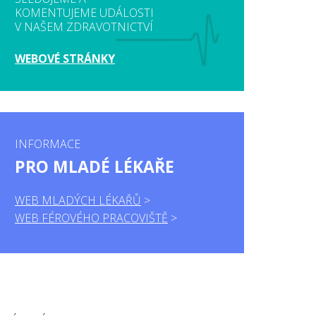
KOMENTUJEME UDÁLOSTI
V NAŠEM ZDRAVOTNICTVÍ
WEBOVÉ STRÁNKY
INFORMACE
PRO MLADÉ LÉKAŘE
WEB MLADÝCH LÉKAŘŮ
WEB FÉROVÉHO PRACOVIŠTĚ