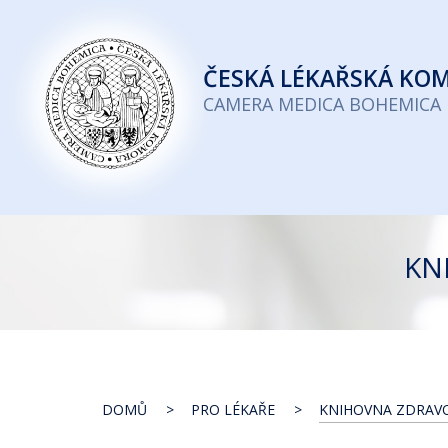
Česká
lékařská
ČESKÁ
LÉKAŘSKÁ KO
komora
CAMERA MEDICA BOHEMICA
KN
DOMŮ
PRO LÉKAŘE
KNIHOVNA ZDRAVO