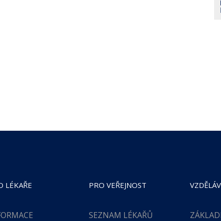
O LÉKAŘE
PRO VEŘEJNOST
VZDĚLÁV
FORMACE
SEZNAM LÉKAŘŮ
ZÁKLAD