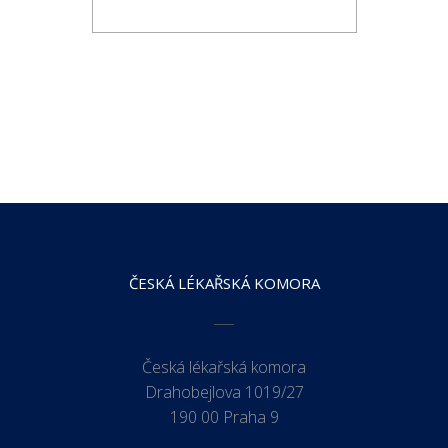
ČESKÁ LÉKAŘSKÁ KOMORA
Česká lékařská komora
Drahobejlova 1019/27
190 00 Praha 9