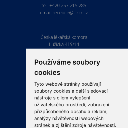
tel.:
+420 257 215 285
email:
recepce@clkcr.cz
Česká lékařská komora
Lužická 419/14
779 00 Olomouc
Používáme soubory
cookies
Tyto webové stránky používají
ODKAZY
soubory cookies a další sledovací
PRO LÉKAŘE
nástroje s cílem vylepšení
uživatelského prostředí, zobrazení
PRO VEŘEJNOST
přizpůsobeného obsahu a reklam,
VZDĚLÁVÁNÍ
analýzy návštěvnosti webových
stránek a zjištění zdroje návštěvnosti.