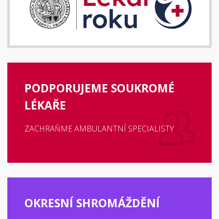
PODPORUJEME SOUKROMÉ
LÉKAŘE
ZACHRAŇME AMBULANTNÍ SPECIALISTY
OKRESNÍ SHROMÁŽDĚNÍ