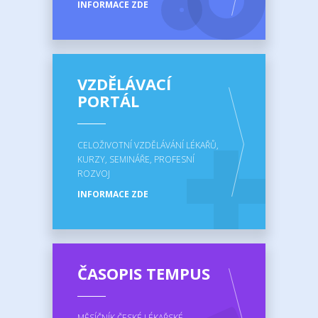
INFORMACE ZDE
VZDĚLÁVACÍ
PORTÁL
CELOŽIVOTNÍ VZDĚLÁVÁNÍ LÉKAŘŮ,
KURZY, SEMINÁŘE, PROFESNÍ
ROZVOJ
INFORMACE ZDE
ČASOPIS TEMPUS
MĚSÍČNÍK ČESKÉ LÉKAŘSKÉ