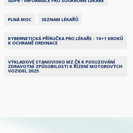
GDPR - INFORMACE PRO SOUKROMÉ LÉKAŘE
PLNÁ MOC
SEZNAM LÉKAŘŮ
KYBERNETICKÁ PŘÍRUČKA PRO LÉKAŘE - 10+1 KROKŮ
K OCHRANĚ ORDINACE
VÝKLADOVÉ STANOVISKO MZ ČR K POSUZOVÁNÍ
ZDRAVOTNÍ ZPŮSOBILOSTI K ŘÍZENÍ MOTOROVÝCH
VOZIDEL 2025