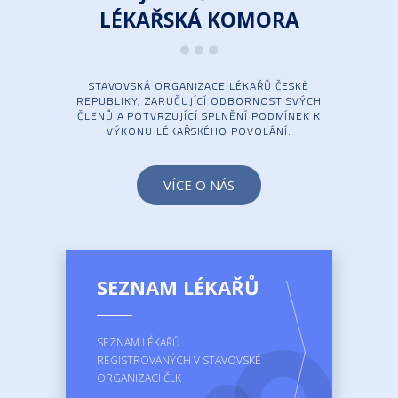
...
LÉKAŘSKÁ KOMORA
STAVOVSKÁ ORGANIZACE LÉKAŘŮ ČESKÉ
REPUBLIKY, ZARUČUJÍCÍ ODBORNOST SVÝCH
ČLENŮ A POTVRZUJÍCÍ SPLNĚNÍ PODMÍNEK K
VÝKONU LÉKAŘSKÉHO POVOLÁNÍ.
VÍCE O NÁS
SEZNAM LÉKAŘŮ
SEZNAM LÉKAŘŮ
REGISTROVANÝCH V STAVOVSKÉ
ORGANIZACI ČLK