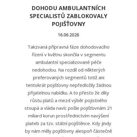
DOHODU AMBULANTNÍCH
SPECIALISTŮ ZABLOKOVALY
POJIŠŤOVNY
16.06.2026
Takzvaná přípravná fáze dohodovacího
řízení v květnu skončila v segmentu
ambulantní specializované péče
nedohodou. Na rozdíl od některých
preferovaných segmentů totiž ani
tentokrát pojišťovny nepředložily žádnou
přijatelnou nabídku. A to přesto že díky
růstu platů a mezd výběr pojistného
stoupá a vláda navíc pošle pojišťovnám 21
miliard korun prostřednictvím navýšení
plateb za tzv. státní pojištěnce. Kdy jindy
by nám měly pojišťovny alespoň částečně