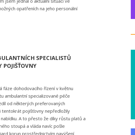
jsem jednal o aktuální situaci ve
možných opatřeních na jeho personální
ULANTNÍCH SPECIALISTŮ
 POJIŠŤOVNY
á fáze dohodovacího řízení v květnu
tu ambulantní specializované péče
díl od některých preferovaných
 tentokrát pojišťovny nepředložily
 nabídku. A to přesto že díky růstu platů a
ného stoupá a vláda navíc pošle
iard korun prostřednictvím navýšení