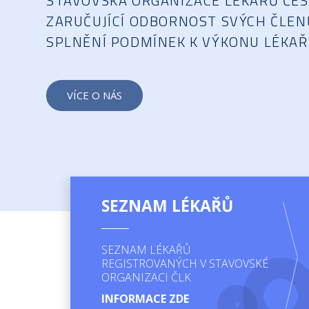
STAVOVSKÁ ORGANIZACE LÉKAŘŮ ČES
ZARUČUJÍCÍ ODBORNOST SVÝCH ČLENŮ
SPLNĚNÍ PODMÍNEK K VÝKONU LÉKAŘ
VÍCE O NÁS
SEZNAM LÉKAŘŮ
SEZNAM LÉKAŘŮ
REGISTROVANÝCH V STAVOVSKÉ
ORGANIZACI ČLK
INFORMACE ZDE