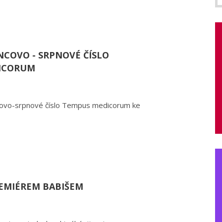
NCOVO - SRPNOVÉ ČÍSLO
ICORUM
covo-srpnové číslo Tempus medicorum ke
REMIÉREM BABIŠEM