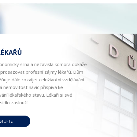
LÉKAŘŮ
nomicky silná a nezávislá komora dokáže
 prosazovat profesní zájmy lékařů. Dům
uje dále rozvíjet celoživotní vzdělávání
á nemovitost navíc přispívá ke
ání lékařského stavu. Lékaři si své
sídlo zaslouží.
STUPTE