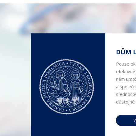
DŮM 
Pouze eko
efektivně
nám umožň
a společn
sjednocov
důstojné 
V