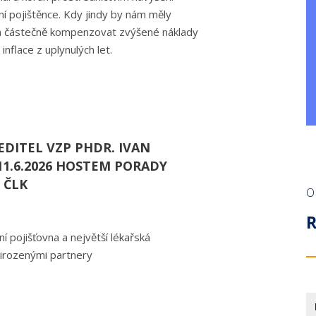
tní pojištěnce. Kdy jindy by nám měly
ň částečně kompenzovat zvýšené náklady
nflace z uplynulých let.
EDITEL VZP PHDR. IVAN
11.6.2026 HOSTEM PORADY
 ČLK
O
ní pojišťovna a největší lékařská
řirozenými partnery