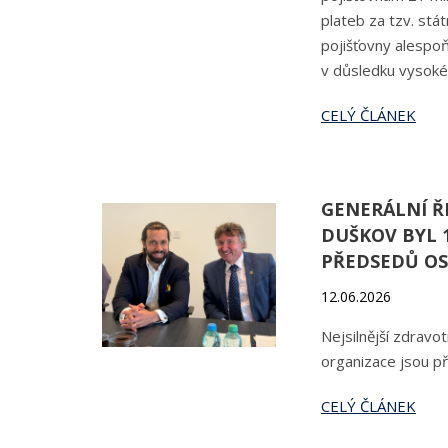
plateb za tzv. stá
pojišťovny alespo
v důsledku vysoké i
CELÝ ČLÁNEK
GENERÁLNÍ Ř
DUŠKOV BYL 
PŘEDSEDŮ OS
12.06.2026
Nejsilnější zdravot
organizace jsou p
CELÝ ČLÁNEK