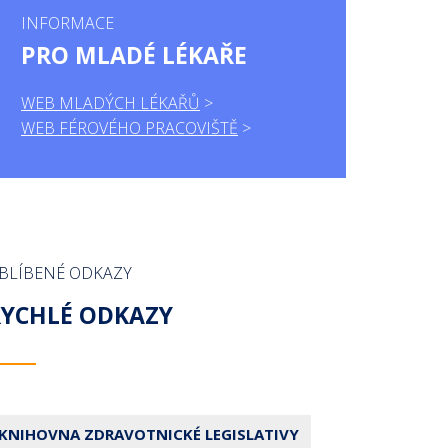
INFORMACE
PRO MLADÉ LÉKAŘE
WEB MLADÝCH LÉKAŘŮ
WEB FÉROVÉHO PRACOVIŠTĚ
BLÍBENÉ ODKAZY
RYCHLÉ ODKAZY
KNIHOVNA ZDRAVOTNICKÉ LEGISLATIVY