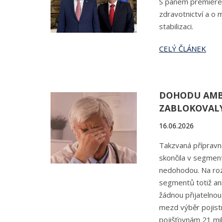
S panem premiérem 
zdravotnictví a o 
stabilizaci.
CELÝ ČLÁNEK
DOHODU AMB
ZABLOKOVALY
16.06.2026
Takzvaná přípravn
skončila v segmen
nedohodou. Na roz
segmentů totiž ani
žádnou přijatelnou
mezd výběr pojist
pojišťovnám 21 mil