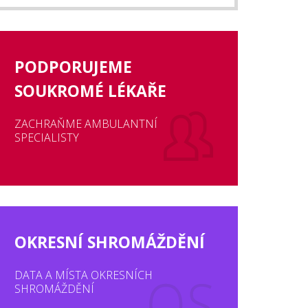
PODPORUJEME
SOUKROMÉ LÉKAŘE
ZACHRAŇME AMBULANTNÍ
SPECIALISTY
OKRESNÍ SHROMÁŽDĚNÍ
DATA A MÍSTA OKRESNÍCH
SHROMÁŽDĚNÍ