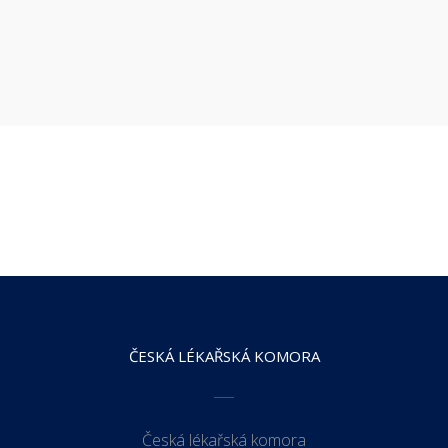
ČESKÁ LÉKAŘSKÁ KOMORA
Česká lékařská komora