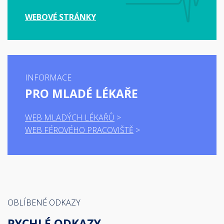
WEBOVÉ STRÁNKY
INFORMACE
PRO MLADÉ LÉKAŘE
WEB MLADÝCH LÉKAŘŮ
WEB FÉROVÉHO PRACOVIŠTĚ
OBLÍBENÉ ODKAZY
RYCHLÉ ODKAZY