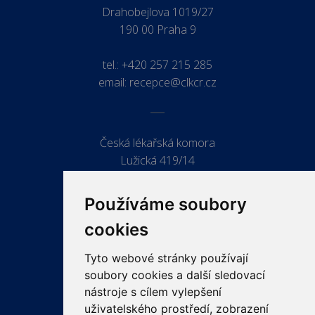
Drahobejlova 1019/27
190 00 Praha 9
tel.:
+420 257 215 285
email:
recepce@clkcr.cz
Česká lékařská komora
Lužická 419/14
779 00 Olomouc
Používáme soubory
cookies
Tyto webové stránky používají
ODKAZY
soubory cookies a další sledovací
PRO LÉKAŘE
nástroje s cílem vylepšení
uživatelského prostředí, zobrazení
PRO VEŘEJNOST