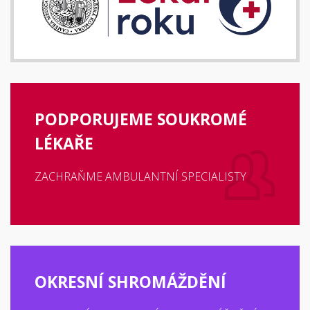
PODPORUJEME SOUKROMÉ
LÉKAŘE
ZACHRAŇME AMBULANTNÍ SPECIALISTY
OKRESNÍ SHROMÁŽDĚNÍ