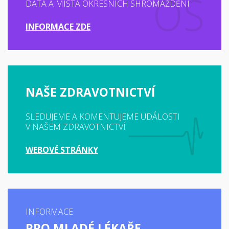
DATA A MÍSTA OKRESNÍCH SHROMÁŽDĚNÍ
INFORMACE ZDE
NAŠE ZDRAVOTNICTVÍ
SLEDUJEME A KOMENTUJEME UDÁLOSTI
V NAŠEM ZDRAVOTNICTVÍ
WEBOVÉ STRÁNKY
INFORMACE
PRO MLADÉ LÉKAŘE