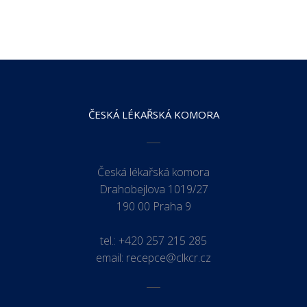
ČESKÁ LÉKAŘSKÁ KOMORA
Česká lékařská komora
Drahobejlova 1019/27
190 00 Praha 9
tel.:
+420 257 215 285
email:
recepce@clkcr.cz