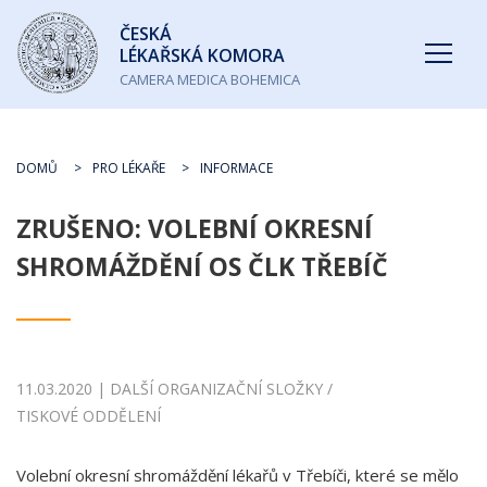
Česká
ČESKÁ
lékařská
LÉKAŘSKÁ KOMORA
komora
CAMERA MEDICA BOHEMICA
DOMŮ
PRO LÉKAŘE
INFORMACE
ZRUŠENO: VOLEBNÍ OKRESNÍ
SHROMÁŽDĚNÍ OS ČLK TŘEBÍČ
11.03.2020 | DALŠÍ ORGANIZAČNÍ SLOŽKY /
TISKOVÉ ODDĚLENÍ
Volební okresní shromáždění lékařů v Třebíči, které se mělo