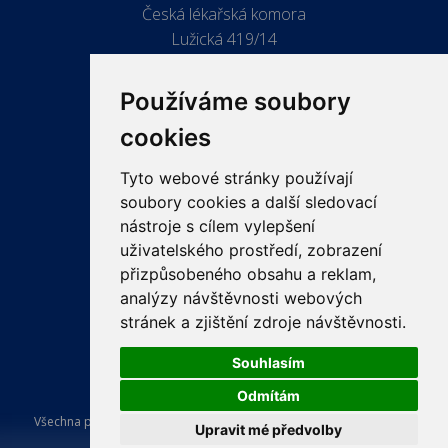
Česká lékařská komora
Lužická 419/14
779 00 Olomouc
Používáme soubory
cookies
Tyto webové stránky používají
ODKAZY
soubory cookies a další sledovací
PRO LÉKAŘE
nástroje s cílem vylepšení
uživatelského prostředí, zobrazení
PRO VEŘEJNOST
přizpůsobeného obsahu a reklam,
VZDĚLÁVÁNÍ
analýzy návštěvnosti webových
stránek a zjištění zdroje návštěvnosti.
Souhlasím
Odmítám
Všechna práva vyhrazena Česká lékařská komora. Tvorba a provoz
Upravit mé předvolby
webu:
ISSA CZECH s.r.o.
.