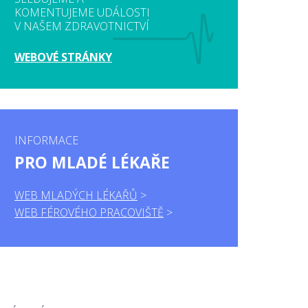
KOMENTUJEME UDÁLOSTI
V NAŠEM ZDRAVOTNICTVÍ
WEBOVÉ STRÁNKY
INFORMACE
PRO MLADÉ LÉKAŘE
WEB MLADÝCH LÉKAŘŮ
WEB FÉROVÉHO PRACOVIŠTĚ