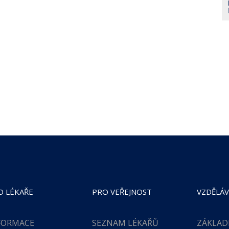
O LÉKAŘE
PRO VEŘEJNOST
VZDĚLÁV
FORMACE
SEZNAM LÉKAŘŮ
ZÁKLAD