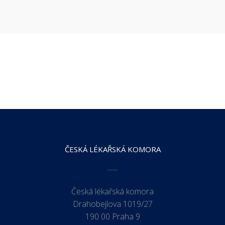
ČESKÁ LÉKAŘSKÁ KOMORA
Česká lékařská komora
Drahobejlova 1019/27
190 00 Praha 9