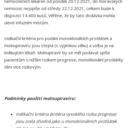
nemocničních lékáren od pondělí 20.12.2021, do moravských
nemocnic nejspíše od středy 22.12.2021, celkem bude k
dispozici 14.400 kusů. Věříme, že by tato dodávka mohla
ulevit infuzním místům.
Indikační kritéria pro podání monoklonálních protilátek a
molnupiraviru jsou stejná (s výjimkou věku) a volba je na
indikujícím lékaři. Molnupiravir by se měl podávat spíše
pacientům s nižším rizikem progrese, monoklonální protilátky
těm více rizikovým.
Podmínky použití molnupiraviru:
indikační kritéria (kritéria vysokého rizika progrese)
jsou zcela shodná jako u monoklonálních protilátek