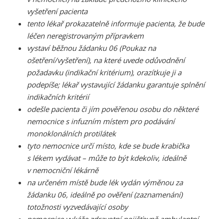
vyšetření pacienta
tento lékař prokazatelně informuje pacienta, že bude
léčen neregistrovaným přípravkem
vystaví běžnou žádanku 06 (Poukaz na
ošetření/vyšetření), na které uvede odůvodnění
požadavku (indikační kritérium), orazítkuje ji a
podepíše; lékař vystavující žádanku garantuje splnění
indikačních kritérií
odešle pacienta či jím pověřenou osobu do některé
nemocnice s infuzním místem pro podávání
monoklonálních protilátek
tyto nemocnice určí místo, kde se bude krabička
s lékem vydávat – může to být kdekoliv, ideálně
v nemocniční lékárně
na určeném místě bude lék vydán výměnou za
žádanku 06, ideálně po ověření (zaznamenání)
totožnosti vyzvedávající osoby