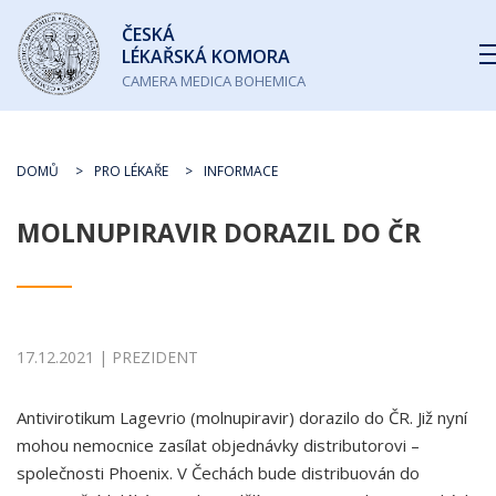
Česká
ČESKÁ
lékařská
LÉKAŘSKÁ KOMORA
komora
CAMERA MEDICA BOHEMICA
DOMŮ
PRO LÉKAŘE
INFORMACE
MOLNUPIRAVIR DORAZIL DO ČR
17.12.2021 | PREZIDENT
Antivirotikum Lagevrio (molnupiravir) dorazilo do ČR. Již nyní
mohou nemocnice zasílat objednávky distributorovi –
společnosti Phoenix. V Čechách bude distribuován do