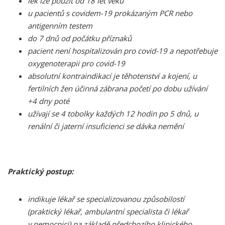
lék lze použít od 18 let věku
u pacientů s covidem-19 prokázaným PCR nebo
antigenním testem
do 7 dnů od počátku příznaků
pacient není hospitalizován pro covid-19 a nepotřebuje
oxygenoterapii pro covid-19
absolutní kontraindikací je těhotenství a kojení, u
fertilních žen účinná zábrana početí po dobu užívání
+4 dny poté
užívají se 4 tobolky každých 12 hodin po 5 dnů, u
renální či jaterní insuficienci se dávka nemění
Praktický postup:
indikuje lékař se specializovanou způsobilostí
(praktický lékař, ambulantní specialista či lékař
v nemocnici) na základě předchozího klinického