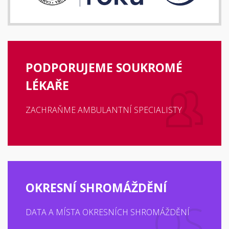
PODPORUJEME SOUKROMÉ
LÉKAŘE
ZACHRAŇME AMBULANTNÍ SPECIALISTY
OKRESNÍ SHROMÁŽDĚNÍ
DATA A MÍSTA OKRESNÍCH SHROMÁŽDĚNÍ