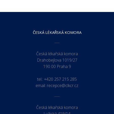
ČESKÁ LÉKAŘSKÁ KOMORA
Česká lékařská komora
Drahobejlova 1019/27
190 00 Praha 9
tel.:
+420 257 215 285
email:
recepce@clkcr.cz
Česká lékařská komora
Lužická 419/14