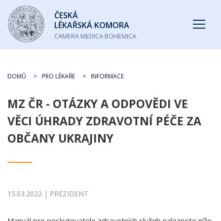
Česká
ČESKÁ
lékařská
LÉKAŘSKÁ KOMORA
komora
CAMERA MEDICA BOHEMICA
DOMŮ
PRO LÉKAŘE
INFORMACE
MZ ČR - OTÁZKY A ODPOVĚDI VE
VĚCI ÚHRADY ZDRAVOTNÍ PÉČE ZA
OBČANY UKRAJINY
15.03.2022 | PREZIDENT
Manuál pro poskytovatele zdravotních služeb naleznete níže