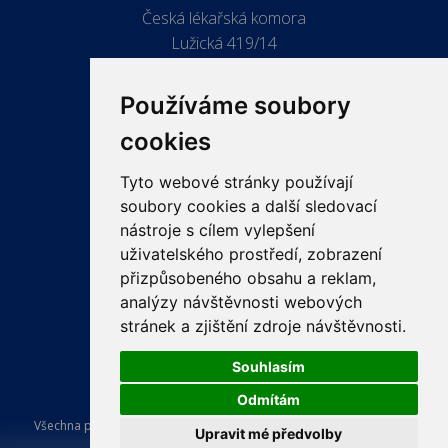
Česká lékařská komora
Lužická 419/14
779 00 Olomouc
Používáme soubory
cookies
Tyto webové stránky používají
ODKAZY
soubory cookies a další sledovací
PRO LÉKAŘE
nástroje s cílem vylepšení
uživatelského prostředí, zobrazení
PRO VEŘEJNOST
přizpůsobeného obsahu a reklam,
VZDĚLÁVÁNÍ
analýzy návštěvnosti webových
stránek a zjištění zdroje návštěvnosti.
Souhlasím
Odmítám
Všechna práva vyhrazena Česká lékařská komora. Tvorba a provoz
Upravit mé předvolby
webu:
ISSA CZECH s.r.o.
.