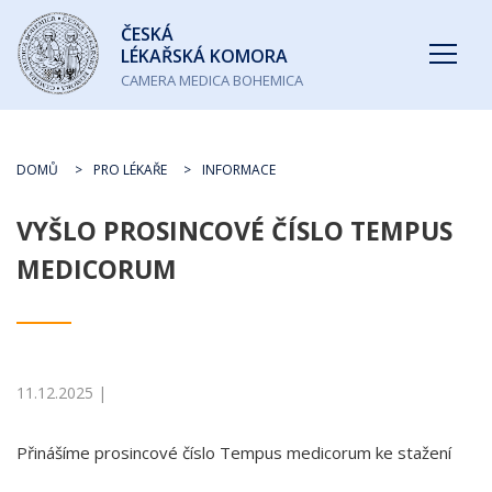
Česká
ČESKÁ
lékařská
LÉKAŘSKÁ KOMORA
komora
CAMERA MEDICA BOHEMICA
DOMŮ
PRO LÉKAŘE
INFORMACE
VYŠLO PROSINCOVÉ ČÍSLO TEMPUS
MEDICORUM
11.12.2025 |
Přinášíme prosincové číslo Tempus medicorum ke stažení