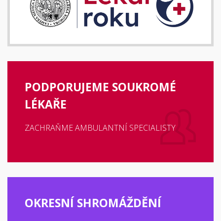
PODPORUJEME SOUKROMÉ
LÉKAŘE
ZACHRAŇME AMBULANTNÍ SPECIALISTY
OKRESNÍ SHROMÁŽDĚNÍ