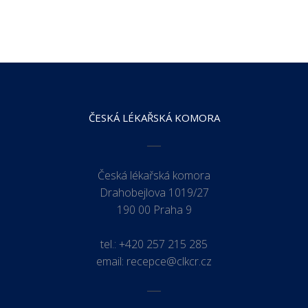
ČESKÁ LÉKAŘSKÁ KOMORA
Česká lékařská komora
Drahobejlova 1019/27
190 00 Praha 9
tel.:
+420 257 215 285
email:
recepce@clkcr.cz