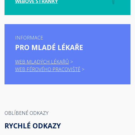
WEBOVÉ STRÁNKY
INFORMACE
PRO MLADÉ LÉKAŘE
WEB MLADÝCH LÉKAŘŮ
WEB FÉROVÉHO PRACOVIŠTĚ
OBLÍBENÉ ODKAZY
RYCHLÉ ODKAZY