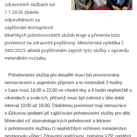
zdravotních službách od
1.1.2026 zbavila
odpovědnosti za
zajišťování dostupnosti
lékařských pohotovostních služeb kraje a přenesla tuto
povinnost na zdravotní pojišťovny. Ministerská vyhláška č.
380/2025 ukládá pojišťovnám zajistit tyto služby v opravdu
minimálním rozsahu.
Pohotovostní služba pro dospělé musí být provozována
nemocnicemi s urgentním příjmem a to minimálně 3 hodiny
v čase mezi 16:00 a 22:00 ve všední dny a 8 hodin nepřetržitě o
víkendech a svátcích, přičemž musí být zahrnut v této době
interval 10:00 až 16:00. Obdobnou povinnost mají nemocnice
s lůžkovou pediatrií při zajišťování pohotovostní služby pro děti.
Minimální síť stomatologických pohotovostí a lékáren
s pohotovostní službou či nepřetržitým režimem ministerstvo
nestanovilo vůbec! Zdravotní pojišťovny, zejména VZP, naštěstí