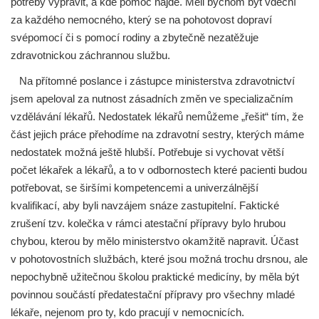
potřeby vypravit, a kde pomoc najde. Měli bychom být vděční
za každého nemocného, který se na pohotovost dopraví
svépomocí či s pomocí rodiny a zbytečně nezatěžuje
zdravotnickou záchrannou službu.
Na přítomné poslance i zástupce ministerstva zdravotnictví
jsem apeloval za nutnost zásadních změn ve specializačním
vzdělávání lékařů. Nedostatek lékařů nemůžeme „řešit“ tím, že
část jejich práce přehodíme na zdravotní sestry, kterých máme
nedostatek možná ještě hlubší. Potřebuje si vychovat větší
počet lékařek a lékařů, a to v odbornostech které pacienti budou
potřebovat, se širšími kompetencemi a univerzálnější
kvalifikací, aby byli navzájem snáze zastupitelní. Faktické
zrušení tzv. kolečka v rámci atestační přípravy bylo hrubou
chybou, kterou by mělo ministerstvo okamžitě napravit. Účast
v pohotovostních službách, které jsou možná trochu drsnou, ale
nepochybně užitečnou školou praktické medicíny, by měla být
povinnou součástí předatestační přípravy pro všechny mladé
lékaře, nejenom pro ty, kdo pracují v nemocnicích.