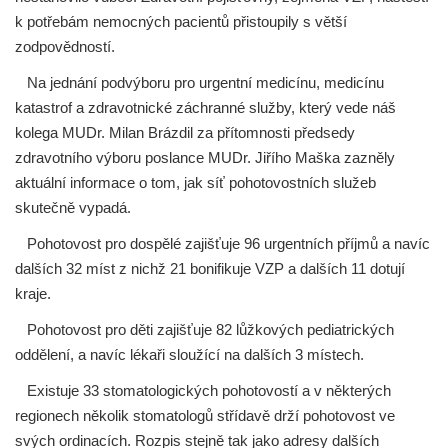
k potřebám nemocných pacientů přistoupily s větší
zodpovědností.
Na jednání podvýboru pro urgentní medicínu, medicínu
katastrof a zdravotnické záchranné služby, který vede náš
kolega MUDr. Milan Brázdil za přítomnosti předsedy
zdravotního výboru poslance MUDr. Jiřího Maška zazněly
aktuální informace o tom, jak síť pohotovostních služeb
skutečně vypadá.
Pohotovost pro dospělé zajišťuje 96 urgentních příjmů a navíc
dalších 32 míst z nichž 21 bonifikuje VZP a dalších 11 dotují
kraje.
Pohotovost pro děti zajišťuje 82 lůžkových pediatrických
oddělení, a navíc lékaři sloužící na dalších 3 místech.
Existuje 33 stomatologických pohotovostí a v některých
regionech několik stomatologů střídavě drží pohotovost ve
svých ordinacích. Rozpis stejně tak jako adresy dalších