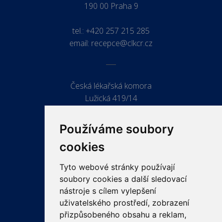
190 00 Praha 9
tel.:
+420 257 215 285
email:
recepce@clkcr.cz
Česká lékařská komora
Lužická 419/14
779 00 Olomouc
Používáme soubory
cookies
Tyto webové stránky používají
ODKAZY
soubory cookies a další sledovací
PRO LÉKAŘE
nástroje s cílem vylepšení
uživatelského prostředí, zobrazení
PRO VEŘEJNOST
přizpůsobeného obsahu a reklam,
VZDĚLÁVÁNÍ