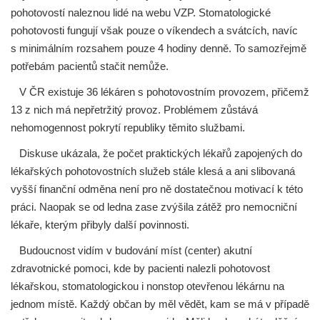
pohotovostí naleznou lidé na webu VZP. Stomatologické
pohotovosti fungují však pouze o víkendech a svátcích, navíc
s minimálním rozsahem pouze 4 hodiny denně. To samozřejmě
potřebám pacientů stačit nemůže.
V ČR existuje 36 lékáren s pohotovostním provozem, přičemž
13 z nich má nepřetržitý provoz. Problémem zůstává
nehomogennost pokrytí republiky těmito službami.
Diskuse ukázala, že počet praktických lékařů zapojených do
lékařských pohotovostních služeb stále klesá a ani slibovaná
vyšší finanční odměna není pro ně dostatečnou motivací k této
práci. Naopak se od ledna zase zvýšila zátěž pro nemocniční
lékaře, kterým přibyly další povinnosti.
Budoucnost vidím v budování míst (center) akutní
zdravotnické pomoci, kde by pacienti nalezli pohotovost
lékařskou, stomatologickou i nonstop otevřenou lékárnu na
jednom místě. Každý občan by měl vědět, kam se má v případě