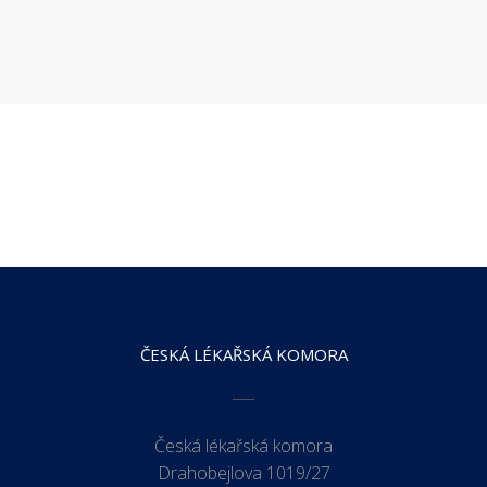
ČESKÁ LÉKAŘSKÁ KOMORA
Česká lékařská komora
Drahobejlova 1019/27