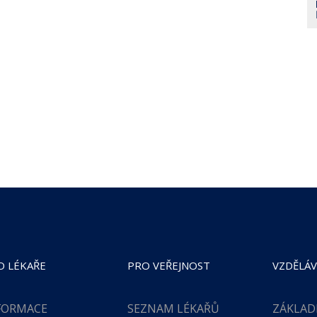
O LÉKAŘE
PRO VEŘEJNOST
VZDĚLÁV
FORMACE
SEZNAM LÉKAŘŮ
ZÁKLAD