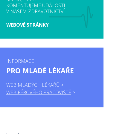
KOMENTUJEME UDÁLOSTI
V NAŠEM ZDRAVOTNICTVÍ
WEBOVÉ STRÁNKY
INFORMACE
PRO MLADÉ LÉKAŘE
WEB MLADÝCH LÉKAŘŮ
WEB FÉROVÉHO PRACOVIŠTĚ