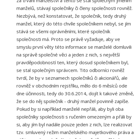
za trvání manželství a tento se stal společným jměním
manželů, stávají společníky či členy společnosti rovněž.
Nezbývá, než konstatovat, že společník, tedy druhý
manžel, který do této chvíle společníkem nebyl, se jím
stává se všemi oprávněními, které společník
společnosti má. Proto se právě vyžaduje, aby ve
smyslu první věty této informace se manželé domluvili
na správě společné věci a jeden z nich, s největší
pravděpodobností ten, který dosud společníkem byl,
se stal společným správcem. Tito odborníci rovněž
tvrdí, že by v seznamech společníků či akcionářů, ale
rovněž v obchodním rejstříku, mělo do 6 měsíců ode
dne účinnosti, tedy do 30.6.2014, dojít k takové změně,
že se do něj společník - druhý manžel povinně zapíše.
Pokud by si například manželé nepřáli, aby byli oba
společníky společnosti s ručením omezeným a přáli by
si, aby jím byl nadále pouze jeden z nich, lze realizovat
tzv. smluvený režim manželského majetkového práva a