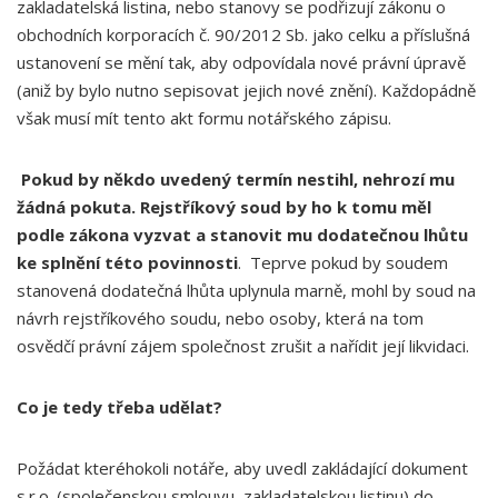
zakladatelská listina, nebo stanovy se podřizují zákonu o
obchodních korporacích č. 90/2012 Sb. jako celku a příslušná
ustanovení se mění tak, aby odpovídala nové právní úpravě
(aniž by bylo nutno sepisovat jejich nové znění). Každopádně
však musí mít tento akt formu notářského zápisu.
Pokud by někdo uvedený termín nestihl, nehrozí mu
žádná pokuta. Rejstříkový soud by ho k tomu měl
podle zákona vyzvat a stanovit mu dodatečnou lhůtu
ke splnění této povinnosti
. Teprve pokud by soudem
stanovená dodatečná lhůta uplynula marně, mohl by soud na
návrh rejstříkového soudu, nebo osoby, která na tom
osvědčí právní zájem společnost zrušit a nařídit její likvidaci.
Co je tedy třeba udělat?
Požádat kteréhokoli notáře, aby uvedl zakládající dokument
s.r.o. (společenskou smlouvu, zakladatelskou listinu) do