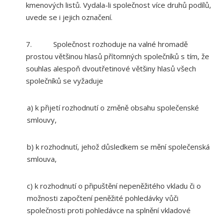
kmenových listů. Vydala-li společnost více druhů podílů,
uvede se i jejich označení.
7. Společnost rozhoduje na valné hromadě
prostou většinou hlasů přítomných společníků s tím, že
souhlas alespoň dvoutřetinové většiny hlasů všech
společníků se vyžaduje
a) k přijetí rozhodnutí o změně obsahu společenské
smlouvy,
b) k rozhodnutí, jehož důsledkem se mění společenská
smlouva,
c) k rozhodnutí o připuštění nepeněžitého vkladu či o
možnosti započtení peněžité pohledávky vůči
společnosti proti pohledávce na splnění vkladové