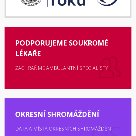
PODPORUJEME SOUKROMÉ
LÉKAŘE
ZACHRAŇME AMBULANTNÍ SPECIALISTY
OKRESNÍ SHROMÁŽDĚNÍ
DATA A MÍSTA OKRESNÍCH SHROMÁŽDĚNÍ