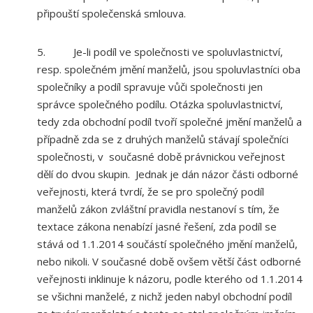
připouští společenská smlouva.
5. Je-li podíl ve společnosti ve spoluvlastnictví,
resp. společném jmění manželů, jsou spoluvlastníci oba
společníky a podíl spravuje vůči společnosti jen
správce společného podílu. Otázka spoluvlastnictví,
tedy zda obchodní podíl tvoří společné jmění manželů a
případně zda se z druhých manželů stávají společníci
společnosti, v současné době právnickou veřejnost
dělí do dvou skupin. Jednak je dán názor části odborné
veřejnosti, která tvrdí, že se pro společný podíl
manželů zákon zvláštní pravidla nestanoví s tím, že
textace zákona nenabízí jasné řešení, zda podíl se
stává od 1.1.2014 součástí společného jmění manželů,
nebo nikoli. V současné době ovšem větší část odborné
veřejnosti inklinuje k názoru, podle kterého od 1.1.2014
se všichni manželé, z nichž jeden nabyl obchodní podíl