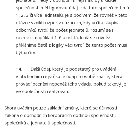
jednatelů. Tedy v obchodním rejstříku by u každé
společnosti měl figurovat údaj, zda tato společnost má
1, 2, 3 či více jednatelů. Je s podivem, že rovněž v této
otázce vznikl rozpor v názorech, kdy určitá skupina
odborníků tvrdí, že počet jednatelů, rozumí se i
rozmezí, například 1-6 a určitá, k níž se rovněž
přikláníme čistě z logiky věci tvrdí, že tento počet musí
být určitý.
14. Další údaj, který je podstatný pro uvádění
v obchodním rejstříku je údaj i o osobě znalce, která
provádí ocenění nepeněžitého vkladu, pokud takový je
ve společnosti realizován.
Shora uvádím pouze základní změny, které se účinností
zákona o obchodních korporacích dotknou společnosti,
společníků a jednatelů společnosti.