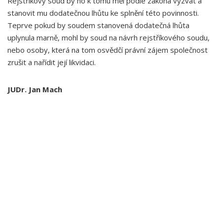
Rejstříkový soud by ho k tomu měl podle zákona vyzvat a
stanovit mu dodatečnou lhůtu ke splnění této povinnosti.
Teprve pokud by soudem stanovená dodatečná lhůta
uplynula marně, mohl by soud na návrh rejstříkového soudu,
nebo osoby, která na tom osvědčí právní zájem společnost
zrušit a nařídit její likvidaci.
JUDr. Jan Mach