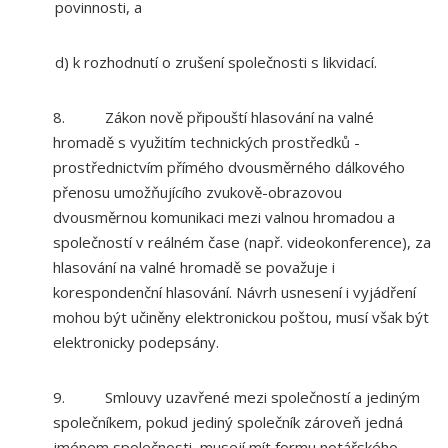
povinnosti, a
d) k rozhodnutí o zrušení společnosti s likvidací.
8. Zákon nově připouští hlasování na valné
hromadě s využitím technických prostředků -
prostřednictvím přímého dvousměrného dálkového
přenosu umožňujícího zvukově-obrazovou
dvousměrnou komunikaci mezi valnou hromadou a
společností v reálném čase (např. videokonference), za
hlasování na valné hromadě se považuje i
korespondenční hlasování. Návrh usnesení i vyjádření
mohou být učiněny elektronickou poštou, musí však být
elektronicky podepsány.
9. Smlouvy uzavřené mezi společností a jediným
společníkem, pokud jediný společník zároveň jedná
jménem společnosti, musejí mít formu notářského