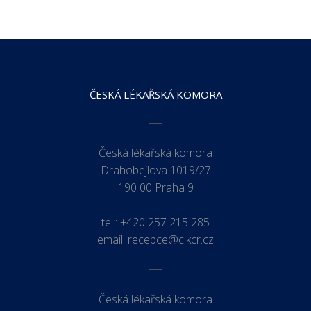
ČESKÁ LÉKAŘSKÁ KOMORA
Česká lékařská komora
Drahobejlova 1019/27
190 00 Praha 9
tel.:
+420 257 215 285
email:
recepce@clkcr.cz
Česká lékařská komora