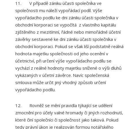
11. V případě zániku účasti společníka ve
společnosti mu náleží vypořádací podíl. Výše
vypořádacího podílu ke dni zániku účasti společníka v
obchodní korporaci se vypočítá z vlastního kapitálu
zjištěného z mezitímní, řádné nebo mimořádné účetní
závěrky sestavené ke dni zániku účasti společníka v
obchodní korporaci. Pokud se však liší podstatně reálná
hodnota majetku společnosti od jeho ocenění v
účetnictví, při určení výše vypořádacího podílu se
vychází z reálné hodnoty majetku snížené o výši dluhů
vykázaných v účetní závěrce. Navíc společenská
smlouva může určit jiný vhodný způsob určení
vypořádacího podílu.
12. Rovněž se mění pravidla týkající se udělení
zmocnění pro účely valné hromady či jiných rozhodnutí,
které činí společníci či společnost jako taková. Pokud
tedy právní úkon je realizován formou notářského