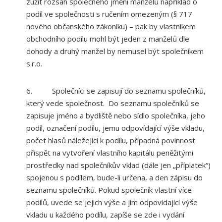
zúžit rozsah společného jmění manželů například o
podíl ve společnosti s ručením omezeným (§ 717
nového občanského zákoníku) – pak by vlastníkem
obchodního podílu mohl být jeden z manželů dle
dohody a druhý manžel by nemusel být společníkem
s.r.o.
6. Společníci se zapisují do seznamu společníků,
který vede společnost. Do seznamu společníků se
zapisuje jméno a bydliště nebo sídlo společníka, jeho
podíl, označení podílu, jemu odpovídající výše vkladu,
počet hlasů náležející k podílu, případná povinnost
přispět na vytvoření vlastního kapitálu peněžitými
prostředky nad společníkův vklad (dále jen „příplatek“)
spojenou s podílem, bude-li určena, a den zápisu do
seznamu společníků. Pokud společník vlastní více
podílů, uvede se jejich výše a jim odpovídající výše
vkladu u každého podílu, zapíše se zde i vydání