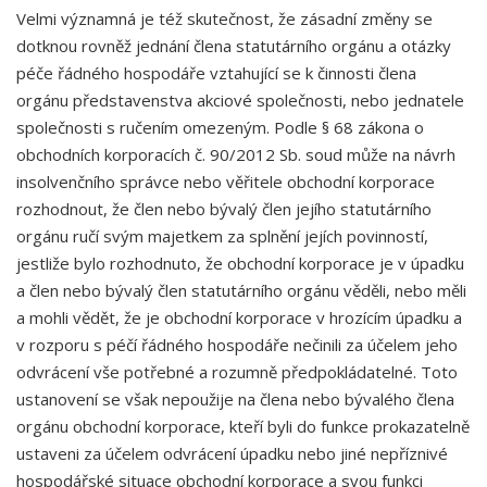
Velmi významná je též skutečnost, že zásadní změny se
dotknou rovněž jednání člena statutárního orgánu a otázky
péče řádného hospodáře vztahující se k činnosti člena
orgánu představenstva akciové společnosti, nebo jednatele
společnosti s ručením omezeným. Podle § 68 zákona o
obchodních korporacích č. 90/2012 Sb. soud může na návrh
insolvenčního správce nebo věřitele obchodní korporace
rozhodnout, že člen nebo bývalý člen jejího statutárního
orgánu ručí svým majetkem za splnění jejích povinností,
jestliže bylo rozhodnuto, že obchodní korporace je v úpadku
a člen nebo bývalý člen statutárního orgánu věděli, nebo měli
a mohli vědět, že je obchodní korporace v hrozícím úpadku a
v rozporu s péčí řádného hospodáře nečinili za účelem jeho
odvrácení vše potřebné a rozumně předpokládatelné. Toto
ustanovení se však nepoužije na člena nebo bývalého člena
orgánu obchodní korporace, kteří byli do funkce prokazatelně
ustaveni za účelem odvrácení úpadku nebo jiné nepříznivé
hospodářské situace obchodní korporace a svou funkci