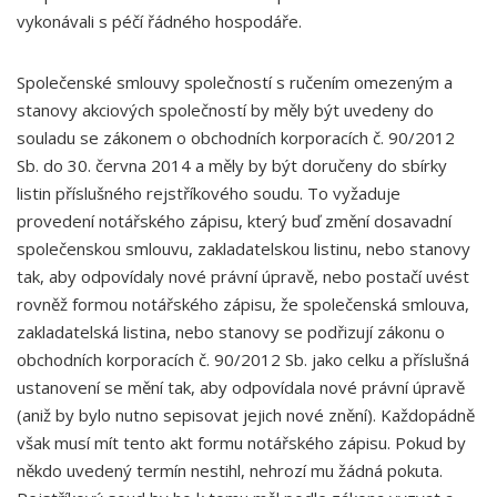
vykonávali s péčí řádného hospodáře.
Společenské smlouvy společností s ručením omezeným a
stanovy akciových společností by měly být uvedeny do
souladu se zákonem o obchodních korporacích č. 90/2012
Sb. do 30. června 2014 a měly by být doručeny do sbírky
listin příslušného rejstříkového soudu. To vyžaduje
provedení notářského zápisu, který buď změní dosavadní
společenskou smlouvu, zakladatelskou listinu, nebo stanovy
tak, aby odpovídaly nové právní úpravě, nebo postačí uvést
rovněž formou notářského zápisu, že společenská smlouva,
zakladatelská listina, nebo stanovy se podřizují zákonu o
obchodních korporacích č. 90/2012 Sb. jako celku a příslušná
ustanovení se mění tak, aby odpovídala nové právní úpravě
(aniž by bylo nutno sepisovat jejich nové znění). Každopádně
však musí mít tento akt formu notářského zápisu. Pokud by
někdo uvedený termín nestihl, nehrozí mu žádná pokuta.