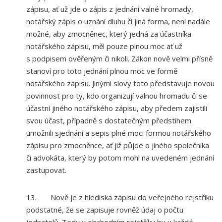
zápisu, ať už jde o zápis z jednání valné hromady,
notářský zápis o uznání dluhu či jiná forma, není nadále
možné, aby zmocněnec, který jedná za účastníka
notářského zápisu, měl pouze plnou moc ať už
s podpisem ověřeným či nikoli. Zákon nově velmi přísně
stanoví pro toto jednání plnou moc ve formě
notářského zápisu. Jinými slovy toto představuje novou
povinnost pro ty, kdo organizují valnou hromadu či se
účastní jiného notářského zápisu, aby předem zajistili
svou účast, případně s dostatečným předstihem
umožnili sjednání a sepis plné moci formou notářského
zápisu pro zmocněnce, ať již půjde o jiného společníka
či advokáta, který by potom mohl na uvedeném jednání
zastupovat.
13. Nově je z hlediska zápisu do veřejného rejstříku
podstatné, že se zapisuje rovněž údaj o počtu