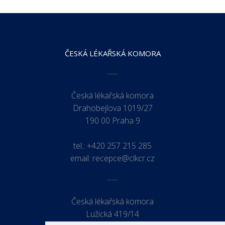
ČESKÁ LÉKAŘSKÁ KOMORA
Česká lékařská komora
Drahobejlova 1019/27
190 00 Praha 9
tel.:
+420 257 215 285
email:
recepce@clkcr.cz
Česká lékařská komora
Lužická 419/14