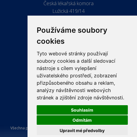
Česká lékařská komora
Lužická 419/14
779 00 Olomouc
Používáme soubory
cookies
Tyto webové stránky používají
ODKAZY
soubory cookies a další sledovací
PRO LÉKAŘE
nástroje s cílem vylepšení
uživatelského prostředí, zobrazení
PRO VEŘEJNOST
přizpůsobeného obsahu a reklam,
VZDĚLÁVÁNÍ
analýzy návštěvnosti webových
stránek a zjištění zdroje návštěvnosti.
Souhlasím
Odmítám
Všechna práva vyhrazena Česká lékařská komora. Tvorba a provoz
Upravit mé předvolby
webu:
ISSA CZECH s.r.o.
.