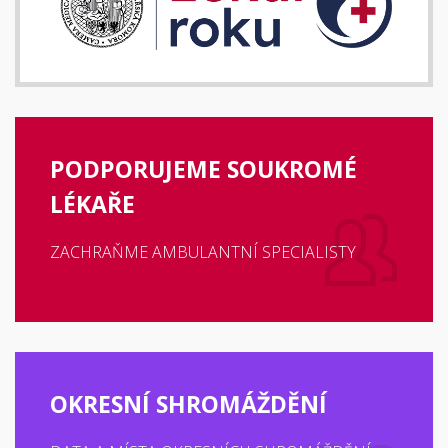
PODPORUJEME SOUKROMÉ
LÉKAŘE
ZACHRAŇME AMBULANTNÍ SPECIALISTY
OKRESNÍ SHROMÁŽDĚNÍ