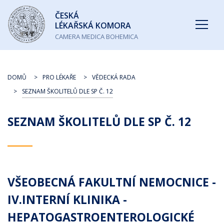
Česká
ČESKÁ
lékařská
LÉKAŘSKÁ KOMORA
komora
CAMERA MEDICA BOHEMICA
DOMŮ
PRO LÉKAŘE
VĚDECKÁ RADA
SEZNAM ŠKOLITELŮ DLE SP Č. 12
SEZNAM ŠKOLITELŮ DLE SP Č. 12
VŠEOBECNÁ FAKULTNÍ NEMOCNICE -
IV.INTERNÍ KLINIKA -
HEPATOGASTROENTEROLOGICKÉ