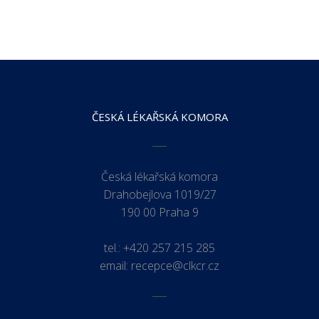
ČESKÁ LÉKAŘSKÁ KOMORA
Česká lékařská komora
Drahobejlova 1019/27
190 00 Praha 9
tel.:
+420 257 215 285
email:
recepce@clkcr.cz