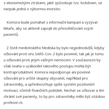
s ekonomickými ztrátami, jaké způsobuje tzv. lockdown, se
naopak jedná o výbornou investici.
Komora bude pomáhat s informační kampaní a vyzývat
lékaře, aby se aktivně zapojili do přesvědčování svých
pacientů.
Z čistě medicínského hlediska by bylo nejjednodušší, kdyby
očkování proti viru SARS-Cov-2 bylo povinné, tak jak je tomu
u očkování proti jiným vážným nemocem. V současnosti by
však snaha o uzákonění takového postupu mohla být
kontraproduktivní. Komora nepodporuje ani povinné
očkování pro určité skupiny obyvatel, například pro
zdravotníky, a upřednostňuje spíše systém pozitivních
motivací, včetně finančních pobídek. Nechat se očkovat a tím
chránit své pacienty, to by pro zdravotníky mělo být otázkou
profesní cti.