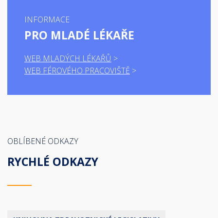
INFORMACE
PRO MLADÉ LÉKAŘE
WEB MLADÝCH LÉKAŘŮ
WEB FÉROVÉHO PRACOVIŠTĚ
OBLÍBENÉ ODKAZY
RYCHLÉ ODKAZY