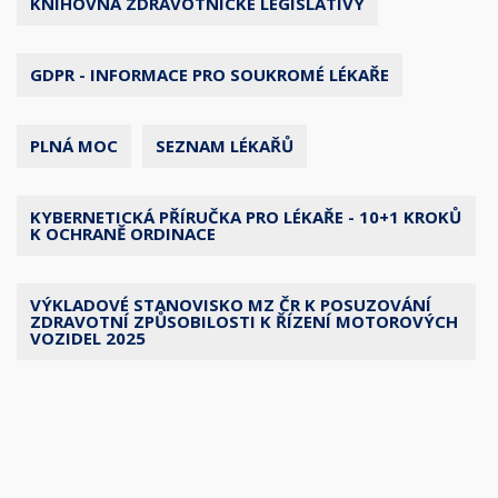
KNIHOVNA ZDRAVOTNICKÉ LEGISLATIVY
GDPR - INFORMACE PRO SOUKROMÉ LÉKAŘE
PLNÁ MOC
SEZNAM LÉKAŘŮ
KYBERNETICKÁ PŘÍRUČKA PRO LÉKAŘE - 10+1 KROKŮ
K OCHRANĚ ORDINACE
VÝKLADOVÉ STANOVISKO MZ ČR K POSUZOVÁNÍ
ZDRAVOTNÍ ZPŮSOBILOSTI K ŘÍZENÍ MOTOROVÝCH
VOZIDEL 2025