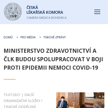
Česká
ČESKÁ
lékařská
LÉKAŘSKÁ KOMORA
komora
CAMERA MEDICA BOHEMICA
DOMŮ
PRO MÉDIA
TISKOVÉ ZPRÁVY
MINISTERSTVO ZDRAVOTNICTVÍ A
ČLK BUDOU SPOLUPRACOVAT V BOJI
PROTI EPIDEMII NEMOCI COVID-19
15.07.2021 | DALŠÍ
ORGANIZAČNÍ SLOŽKY /
TISKOVÉ ODDĚLENÍ