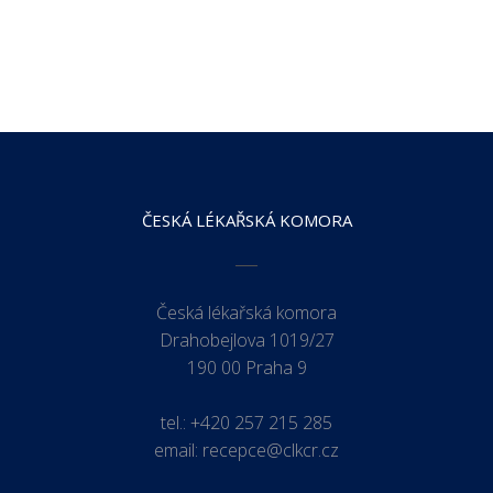
ČESKÁ LÉKAŘSKÁ KOMORA
Česká lékařská komora
Drahobejlova 1019/27
190 00 Praha 9
tel.:
+420 257 215 285
email:
recepce@clkcr.cz