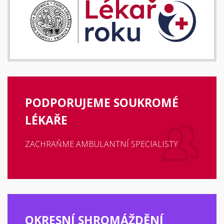
PODPORUJEME SOUKROMÉ
LÉKAŘE
ZACHRAŇME AMBULANTNÍ SPECIALISTY
OKRESNÍ SHROMÁŽDĚNÍ