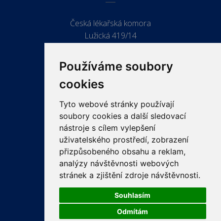
Česká lékařská komora
Lužická 419/14
779 00 Olomouc
Používáme soubory
cookies
Tyto webové stránky používají
ODKAZY
soubory cookies a další sledovací
PRO LÉKAŘE
nástroje s cílem vylepšení
uživatelského prostředí, zobrazení
PRO VEŘEJNOST
přizpůsobeného obsahu a reklam,
VZDĚLÁVÁNÍ
analýzy návštěvnosti webových
stránek a zjištění zdroje návštěvnosti.
Souhlasím
Odmítám