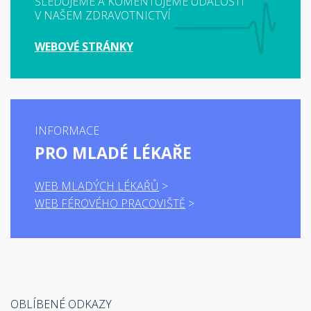
SLEDUJEME A KOMENTUJEME UDÁLOSTI
V NAŠEM ZDRAVOTNICTVÍ
WEBOVÉ STRÁNKY
INFORMACE
PRO MLADÉ LÉKAŘE
WEB MLADÝCH LÉKAŘŮ
WEB FÉROVÉHO PRACOVIŠTĚ
OBLÍBENÉ ODKAZY